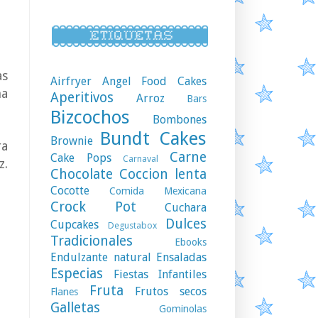
as
Airfryer
Angel Food Cakes
ma
Aperitivos
Arroz
Bars
Bizcochos
Bombones
Bundt Cakes
Brownie
ra
Carne
Cake Pops
Carnaval
z.
Chocolate
Coccion lenta
Cocotte
Comida Mexicana
Crock Pot
Cuchara
Dulces
Cupcakes
Degustabox
Tradicionales
Ebooks
Endulzante natural
Ensaladas
Especias
Fiestas Infantiles
Fruta
Frutos secos
Flanes
Galletas
Gominolas