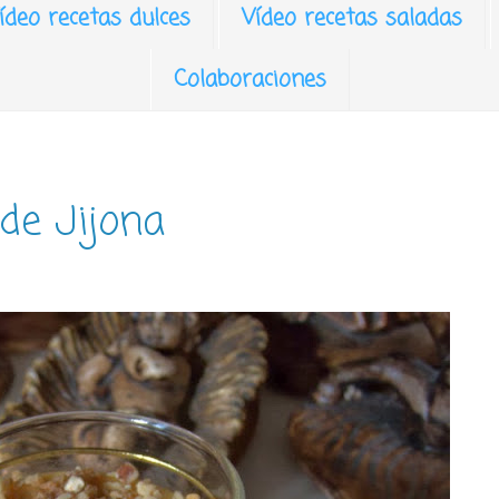
ídeo recetas dulces
Vídeo recetas saladas
Colaboraciones
de Jijona