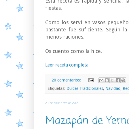
Esta receta es rápida y sencilla, 
fiestas.
Como los serví en vasos pequeño
bastante fue suficiente. Según l
menos raciones.
Os cuento como la hice.
Leer receta completa
20 comentarios:
Etiquetas:
Dulces Tradicionales
,
Navidad
,
Rec
24 de diciembre de 2013
Mazapán de Yem