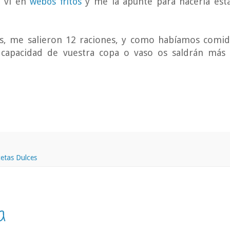
la vi en
y me la apunté para hacerla est
webos fritos
s, me salieron 12 raciones, y como habíamos comi
a capacidad de vuestra copa o vaso os saldrán más
etas Dulces
a