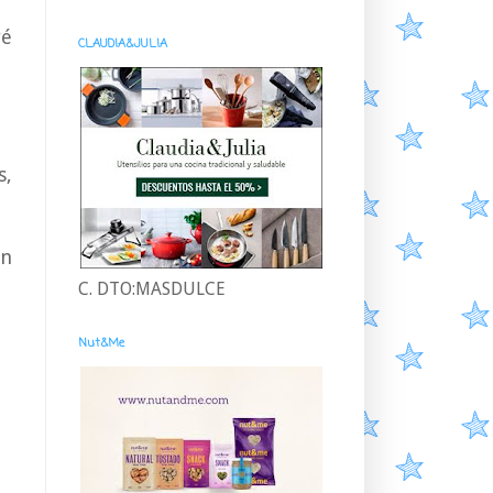
ré
CLAUDIA&JULIA
s,
an
C. DTO:MASDULCE
Nut&Me